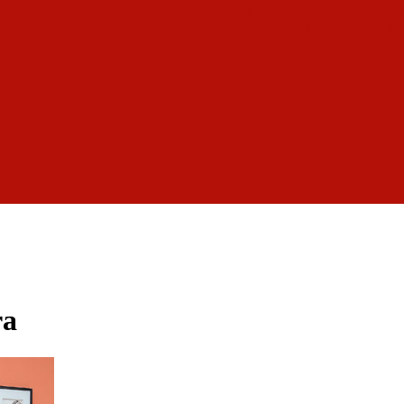
Декоративные камины
Статьи
барбекю
Обзоры дымоходов
ra