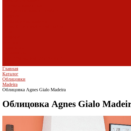
Castings
Экокамин
Порталы каминные
Arriaga
Архикамин
DeMarco
Carmona
Современные камины
Focus
JC Bordelet
Rocal
Traforart
Virtu
Барбекю
Norman
Дымоходы
Биокамины
Аксессуары, комплектующие
Heibe
Главная
Каталог
Облицовки
Madeira
Облицовка Agnes Gialo Madeira
Облицовка Agnes Gialo Madei