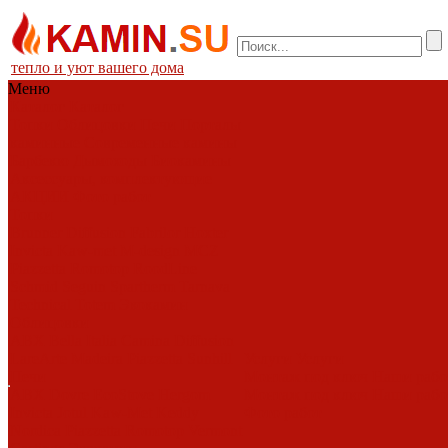
тепло и уют вашего дома
Меню
Каталог
Каталог
Топки
Облицовки
Печи
Порталы
каминные
Современные камины
Барбекю
Дымоходы
Биокамины
Аксессуары, комплектующие
АКЦИИ
Фото работ
Топки
Brunner
Diffusion
Fabrilor
Hoxter
Invicta
Kaw-met
M-design
MCZ
Piazzetta
Romotop
RoodLine
Schmid
Seguin
Spartherm
Tarnava
Technical
Totem
Экокамин
Облицовки
ABX
Bella Italia
Camina
Diffusion
LareArte
Madeira
Piazzetta
Sunhill
Услуги
Услуги
Печи
Монтаж под ключ
Наши раб
ABX
Dovre
EcoStove
Hergom
Монтаж под ключ
Наши раб
Invicta
Jotul
Kaw-Met
Keddy
Фото работ
Nordica
Piazzetta
Romotop
Vermont