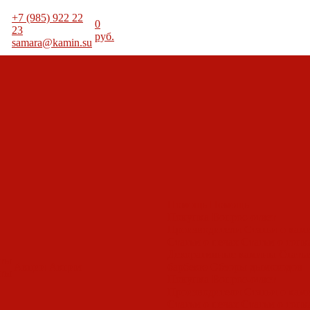
+7 (985) 922 22
0
23
руб.
samara@kamin.su
Помощь
Помощь
Покупка
Вопрос-ответ
Производители
Статьи о кам
Статьи о печах
Статьи о топк
Декоративные камины
Статьи
оты
Акции
Акции
барбекю
Обзоры дымоходов
оты
Покупка
Вопрос-ответ
Производители
Статьи о кам
Статьи о печах
Статьи о топк