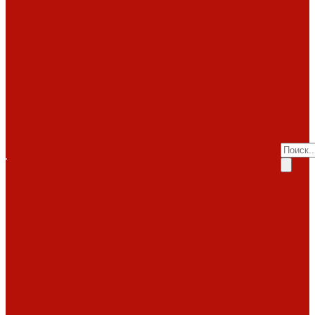
Invicta
Kaw-met
Помощь
M-design
MCZ
Покупка
Piazzetta
Вопрос-ответ
Romotop
Производители
RoodLine
Статьи о
Schmid
Seguin
каминах
Spartherm
Услуги
Статьи о печах
Tarnava
Услуги
Статьи о
Technical
Totem
Монтаж
топках
Экокамин
под
Декоративные
Облицовки
ключ
камины
Статьи
ABX
Bella Italia
Наши
о барбекю
Camina
работы
Акции
Обзоры
Контакты
Diffusion
Монтаж
Акции
дымоходов
Контакты
LareArte
под
Покупка
Madeira
Piazzetta
ключ
Вопрос-ответ
Sunhill
Наши
Производители
Печи
работы
Статьи о
ABX
Dovre
Фото
каминах
EcoStove
работ
Статьи о печах
Hergom
Invicta
Статьи о
Jotul
Kaw-Met
топках
Keddy
Nordica
Декоративные
Piazzetta
камины
Статьи
Romotop
о барбекю