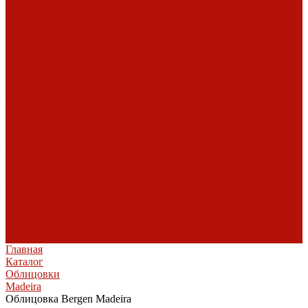
Vermont Castings
Обзоры
Экокамин
дымоходов
Порталы
каминные
Arriaga
Архикамин
DeMarco
Carmona
Современные
камины
Focus
JC
Bordelet
Rocal
Traforart
Virtu
Барбекю
Norman
Дымоходы
Биокамины
Аксессуары,
комплектующие
Heibe
Главная
Каталог
Облицовки
Madeira
Облицовка Bergen Madeira