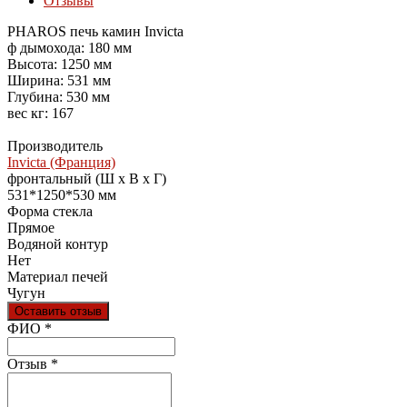
Отзывы
PHAROS печь камин Invicta
ф дымохода: 180 мм
Высота: 1250 мм
Ширина: 531 мм
Глубина: 530 мм
вес кг: 167
Производитель
Invicta (Франция)
фронтальный (Ш х В х Г)
531*1250*530 мм
Форма стекла
Прямое
Водяной контур
Нет
Материал печей
Чугун
Оставить отзыв
Ваш отзыв был отправлен!
ФИО
*
Отзыв
*