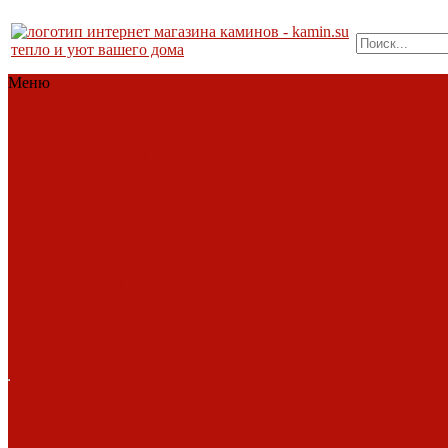
тепло и уют вашего дома
Меню
Каталог
Каталог
Топки
Облицовки
Печи
Порталы
каминные
Современные камины
Барбекю
Дымоходы
Биокамины
Аксессуары, комплектующие
АКЦИИ
Фото работ
Топки
Brunner
Diffusion
Fabrilor
Hoxter
Invicta
Kaw-met
M-design
MCZ
Piazzetta
Romotop
RoodLine
Schmid
Seguin
Spartherm
Tarnava
Technical
Totem
Экокамин
Облицовки
ABX
Bella Italia
Camina
Diffusion
LareArte
Madeira
Piazzetta
Sunhill
Услуги
Услуги
Печи
Монтаж под ключ
Наши раб
ABX
Dovre
EcoStove
Hergom
Монтаж под ключ
Наши раб
Invicta
Jotul
Kaw-Met
Keddy
Фото работ
Nordica
Piazzetta
Romotop
Vermont
Castings
Экокамин