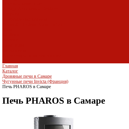
Порталы каминные
Arriaga
Архикамин
DeMarco
Carmona
Современные камины
Focus
JC Bordelet
Rocal
Traforart
Virtu
Барбекю
Norman
Дымоходы
Биокамины
Аксессуары, комплектующие
Heibe
Главная
Каталог
Дровяные печи в Самаре
Чугунные печи Invicta (Франция)
Печь PHAROS в Самаре
Печь PHAROS в Самаре