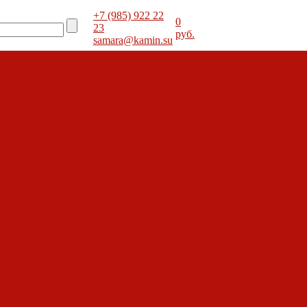
+7 (985) 922 22
0
23
руб.
samara@kamin.su
Помощь
Помощь
Покупка
Вопрос-ответ
Производители
Статьи о кам
Статьи о печах
Статьи о топк
Декоративные камины
Статьи
оты
Акции
Акции
барбекю
Обзоры дымоходов
оты
Покупка
Вопрос-ответ
Производители
Статьи о кам
Статьи о печах
Статьи о топк