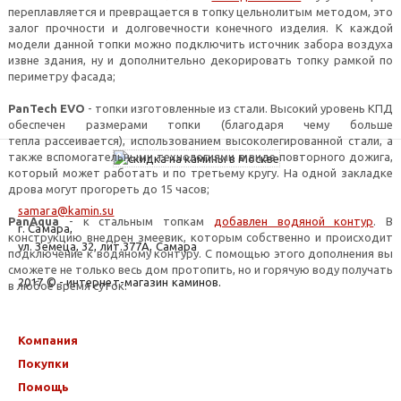
переплавляется и превращается в топку цельнолитым методом, это
залог прочности и долговечности конечного изделия. К каждой
модели данной топки можно подключить источник забора воздуха
извне здания, ну и дополнительно декорировать топку рамкой по
периметру фасада;
PanTech EVO
- топки изготовленные из стали. Высокий уровень КПД
обеспечен размерами топки (благодаря чему больше
тепла рассеивается), использованием высоколегированной стали, а
также вспомогательными технологиями в виде повторного дожига,
который может работать и по третьему кругу. На одной закладке
дрова могут прогореть до 15 часов;
samara@kamin.su
PanAqua
- к стальным топкам
добавлен водяной контур
. В
г. Самара,
конструкцию внедрен змеевик, которым собственно и происходит
ул. Земеца, 32, лит.377А, Самара
подключение к водяному контуру. С помощью этого дополнения вы
сможете не только весь дом протопить, но и горячую воду получать
2017 © - интернет-магазин каминов.
в любое время суток.
Компания
Покупки
Помощь