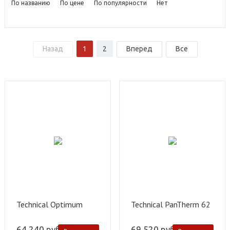
По названию
По цене
По популярности
Нет
Назад
1
2
Вперед
Все
Technical Optimum
Technical PanTherm 62
64 240
руб.
69 520
руб.