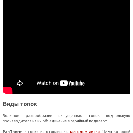
Виды топок
Большое разнообразие выпущенных топок подтолкнуло
производителя на их объединение в серийный подкласс:
PanTherm
- топки изготовленные
методом литья
. Чугун который