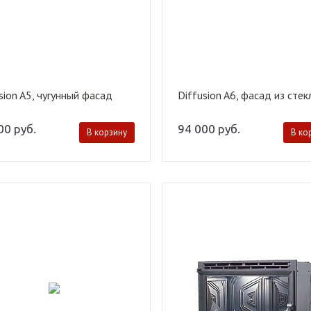
sion A5, чугунный фасад
Diffusion A6, фасад из стек
800
руб.
94 000
руб.
В корзину
В ко