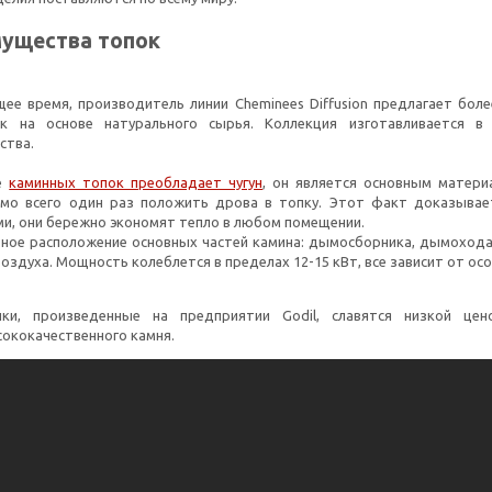
ущества топок
щее время, производитель линии Cheminees Diffusion предлагает бол
ок на основе натурального сырья. Коллекция изготавливается 
ства.
ве
каминных топок преобладает чугун
, он является основным матери
мо всего один раз положить дрова в топку. Этот факт доказывает,
и, они бережно экономят тепло в любом помещении.
ное расположение основных частей камина: дымосборника, дымохода,
оздуха. Мощность колеблется в пределах 12-15 кВт, все зависит от ос
пки, произведенные на предприятии Godil, славятся низкой цен
сококачественного камня.