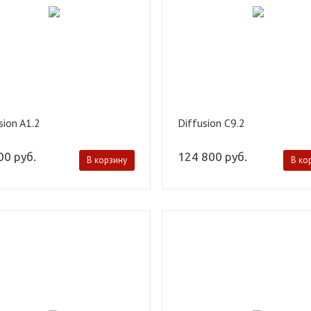
sion A1.2
Diffusion С9.2
400
руб.
124 800
руб.
В корзину
В ко