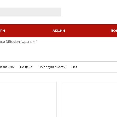
УГИ
АКЦИИ
ПО
пки Diffusion (Франция)
названию
По цене
По популярности
Нет