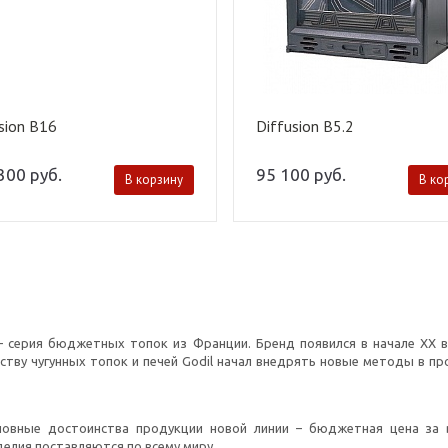
sion B16
Diffusion B5.2
 300
руб.
95 100
руб.
В корзину
В ко
n – серия бюджетных топок из Франции. Бренд появился в начале XX в
ству чугунных топок и печей Godil начал внедрять новые методы в пр
новные достоинства продукции новой линии – бюджетная цена за 
елия поставляются по всему миру.