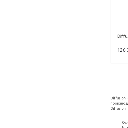
Diffu
126
Diffusio
производ
Diffusion.
Ос
Изд