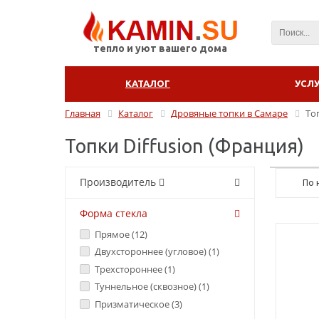
тепло и уют вашего дома
КАТАЛОГ
УСЛ
Главная
Каталог
Дровяные топки в Самаре
То
Топки Diffusion (Франция)
Производитель
По 
Форма стекла
Прямое (
12
)
Двухстороннее (угловое) (
1
)
Трехстороннее (
1
)
Туннельное (сквозное) (
1
)
Призматическое (
3
)