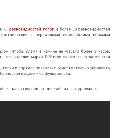
ее 15
разновидностей топок
и более 30 разновидностей
в соответствии с передовыми европейскими нормами
алом. Чтобы пламя в камине не угасало более 8 часов,
 что изделия марки Diffusion являются экономически
 топки и портала позволяет самостоятельно управлять
обенностей модели и ее функционала.
ой и качественной отделкой из натурального