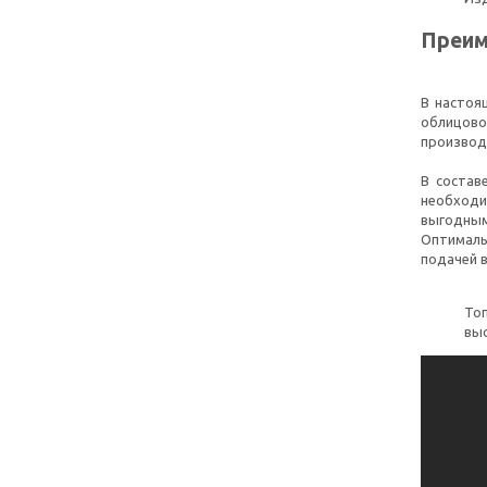
Преим
В настоя
облицов
производ
В соста
необходи
выгодным
Оптималь
подачей в
То
вы