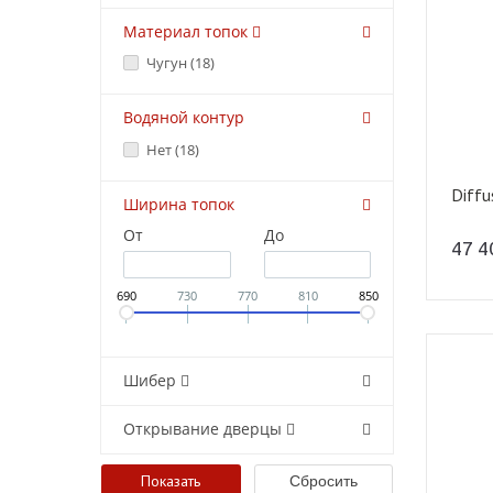
Материал топок
Чугун (
18
)
Водяной контур
Нет (
18
)
Diffu
Ширина топок
От
До
47 
690
730
770
810
850
Шибер
Открывание дверцы