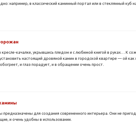
но: например, в классический каминный портал или в стеклянный куб н
горожан
 в кресле-качалке, укрывшись пледом и с любимой книгой в руках… К с
установить настоящий дровяной камин в городской квартире — ой как 
 обогреет, и глаз порадует, и в обращении очень прост.
камины
 предназначены для создания современного интерьера. Они не пригод
ящие, и очень удобны в использовании.