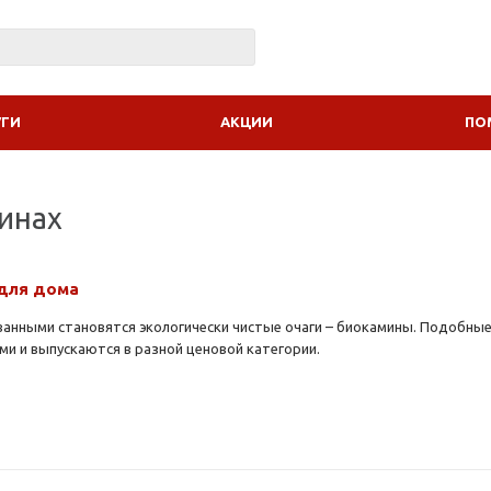
УГИ
АКЦИИ
ПО
инах
 для дома
ванными становятся экологически чистые очаги – биокамины. Подобны
и и выпускаются в разной ценовой категории.