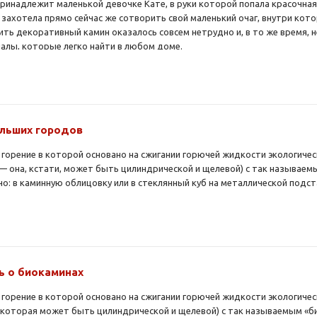
ринадлежит маленькой девочке Кате, в руки которой попала красочная 
ахотела прямо сейчас же сотворить свой маленький очаг, внутри котор
вить декоративный камин оказалось совсем нетрудно и, в то же время
алы, которые легко найти в любом доме.
ольших городов
 горение в которой основано на сжигании горючей жидкости экологичес
— она, кстати, может быть цилиндрической и щелевой) с так называе
о: в каминную облицовку или в стеклянный куб на металлической подст
ть о биокаминах
 горение в которой основано на сжигании горючей жидкости экологичес
 которая может быть цилиндрической и щелевой) с так называемым «б