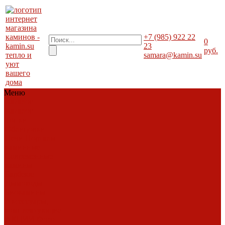
+7 (985) 922 22
0
23
руб.
тепло и
samara@kamin.su
уют
вашего
дома
Меню
Каталог
Каталог
Топки
Облицовки
Печи
Порталы
каминные
Современные
камины
Барбекю
Дымоходы
Биокамины
Аксессуары,
комплектующие
АКЦИИ
Фото