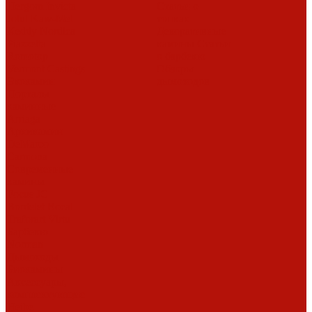
Hergom
Invicta
Статьи о
Jotul
Kaw-Met
топках
Keddy
Nordica
Декоративные
Piazzetta
камины
Статьи
Romotop
о барбекю
Vermont Castings
Обзоры
Экокамин
дымоходов
Порталы
каминные
Arriaga
Архикамин
DeMarco
Carmona
Современные
камины
Focus
JC
Bordelet
Rocal
Traforart
Virtu
Барбекю
Norman
Дымоходы
Биокамины
Аксессуары,
комплектующие
Heibe