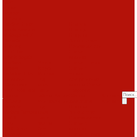
работ
Топки
Brunner
Diffusion
Fabrilor
Hoxter
Помощь
Invicta
Kaw-met
Помощь
M-design
MCZ
Покупка
Piazzetta
Вопрос-ответ
Romotop
Производители
RoodLine
Статьи о
Schmid
Seguin
каминах
Spartherm
Услуги
Статьи о печах
Tarnava
Услуги
Статьи о
Technical
Totem
Монтаж
топках
Экокамин
под
Декоративные
Облицовки
ключ
камины
Статьи
ABX
Bella Italia
Наши
о барбекю
Camina
работы
Акции
Обзоры
Контакты
Diffusion
Монтаж
Акции
дымоходов
Контакты
LareArte
под
Покупка
Madeira
Piazzetta
ключ
Вопрос-ответ
Sunhill
Наши
Производители
Печи
работы
Статьи о
ABX
Dovre
Фото
каминах
EcoStove
работ
Статьи о печах