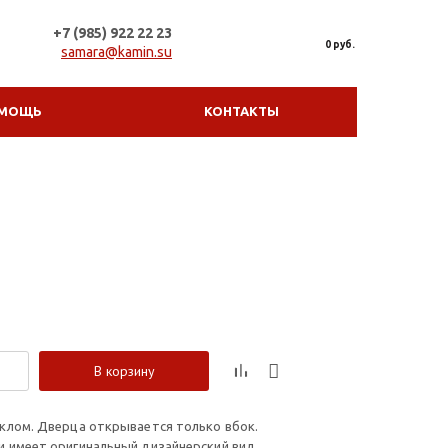
+7 (985) 922 22 23
0 руб.
samara@kamin.su
МОЩЬ
КОНТАКТЫ
В корзину
еклом. Дверца открывается только вбок.
и имеет оригинальный дизайнерский вид.