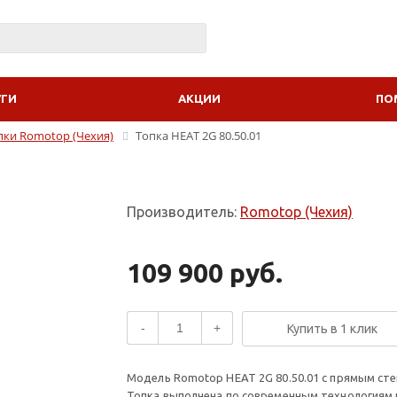
УГИ
АКЦИИ
ПО
пки Romotop (Чехия)
Топка HEAT 2G 80.50.01
Производитель:
Romotop (Чехия)
109 900 руб.
-
+
Купить в 1 клик
Модель Romotop HEAT 2G 80.50.01 с прямым ст
Топка выполнена по современным технологиям 