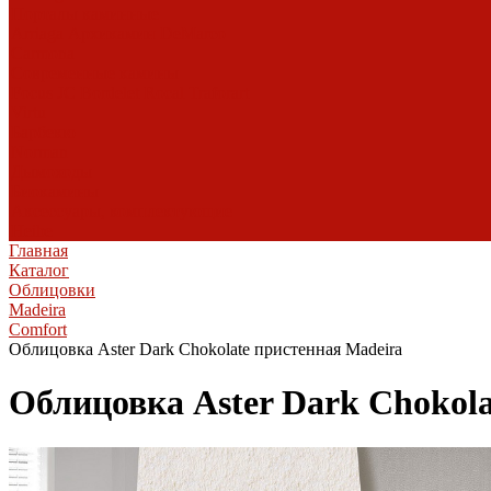
Порталы каминные
Arriaga
Архикамин
DeMarco
Carmona
Современные камины
Focus
JC Bordelet
Rocal
Traforart
Virtu
Барбекю
Norman
Дымоходы
Биокамины
Аксессуары, комплектующие
Heibe
Главная
Каталог
Облицовки
Madeira
Comfort
Облицовка Aster Dark Chokolate пристенная Madeira
Облицовка Aster Dark Chokola