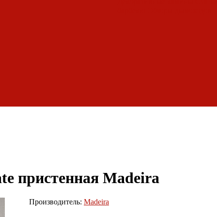
Декоративные камины
Статьи
барбекю
Обзоры дымоходов
te пристенная Madeira
Производитель:
Madeira