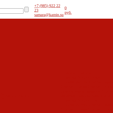
+7 (985) 922 22
0
23
руб.
samara@kamin.su
Помощь
Помощь
Покупка
Вопрос-ответ
Производители
Статьи о кам
Статьи о печах
Статьи о топк
Декоративные камины
Статьи
оты
Акции
Акции
барбекю
Обзоры дымоходов
оты
Покупка
Вопрос-ответ
Производители
Статьи о кам
Статьи о печах
Статьи о топк