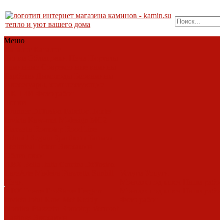
тепло и уют вашего дома
Меню
Каталог
Каталог
Топки
Облицовки
Печи
Порталы
каминные
Современные камины
Барбекю
Дымоходы
Биокамины
Аксессуары, комплектующие
АКЦИИ
Фото работ
Топки
Brunner
Diffusion
Fabrilor
Hoxter
Invicta
Kaw-met
M-design
MCZ
Piazzetta
Romotop
RoodLine
Schmid
Seguin
Spartherm
Tarnava
Technical
Totem
Экокамин
Облицовки
ABX
Bella Italia
Camina
Diffusion
LareArte
Madeira
Piazzetta
Sunhill
Услуги
Услуги
Печи
Монтаж под ключ
Наши раб
ABX
Dovre
EcoStove
Hergom
Монтаж под ключ
Наши раб
Invicta
Jotul
Kaw-Met
Keddy
Фото работ
Nordica
Piazzetta
Romotop
Vermont
Castings
Экокамин