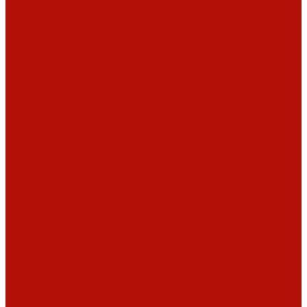
Hergom
Invicta
Статьи о
Jotul
Kaw-Met
топках
Keddy
Nordica
Декоративные
Piazzetta
камины
Статьи
Romotop
о барбекю
Vermont Castings
Обзоры
Экокамин
дымоходов
Порталы
каминные
Arriaga
Архикамин
DeMarco
Carmona
Современные
камины
Focus
JC
Bordelet
Rocal
Traforart
Virtu
Барбекю
Norman
Дымоходы
Биокамины
Аксессуары,
комплектующие
Heibe