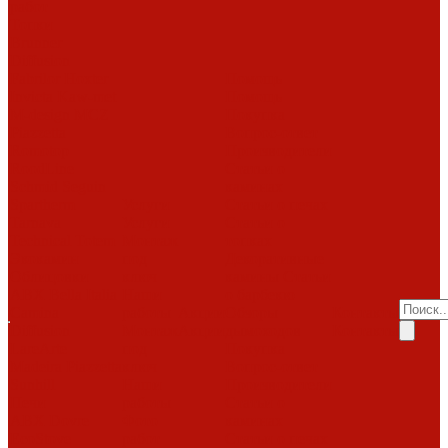
работ
Топки
Brunner
Diffusion
Fabrilor
Hoxter
Помощь
Invicta
Kaw-met
Помощь
M-design
MCZ
Покупка
Piazzetta
Вопрос-ответ
Romotop
Производители
RoodLine
Статьи о
Schmid
Seguin
каминах
Spartherm
Услуги
Статьи о печах
Tarnava
Услуги
Статьи о
Technical
Totem
Монтаж
топках
Экокамин
под
Декоративные
Облицовки
ключ
камины
Статьи
ABX
Bella Italia
Наши
о барбекю
Camina
работы
Акции
Обзоры
Контакты
Diffusion
Монтаж
Акции
дымоходов
Контакты
LareArte
под
Покупка
Madeira
Piazzetta
ключ
Вопрос-ответ
Sunhill
Наши
Производители
Печи
работы
Статьи о
ABX
Dovre
Фото
каминах
EcoStove
работ
Статьи о печах