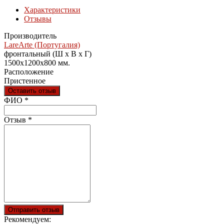
Характеристики
Отзывы
Производитель
LareArte (Португалия)
фронтальный (Ш х В х Г)
1500x1200x800 мм.
Расположение
Пристенное
Оставить отзыв
Ваш отзыв был отправлен!
ФИО
*
Отзыв
*
Отправить отзыв
Рекомендуем: