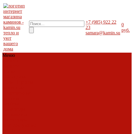
+7 (985) 922 22
0
23
руб.
тепло и
samara@kamin.su
уют
вашего
дома
Меню
Каталог
Каталог
Топки
Облицовки
Печи
Порталы
каминные
Современные
камины
Барбекю
Дымоходы
Биокамины
Аксессуары,
комплектующие
АКЦИИ
Фото