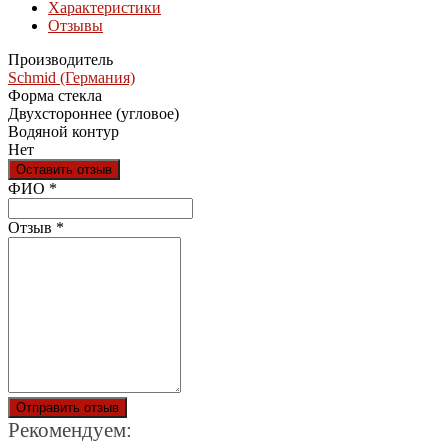
Характеристики
Отзывы
Производитель
Schmid (Германия)
Форма стекла
Двухстороннее (угловое)
Водяной контур
Нет
Оставить отзыв
Ваш отзыв был отправлен!
ФИО
*
Отзыв
*
Отправить отзыв
Рекомендуем: