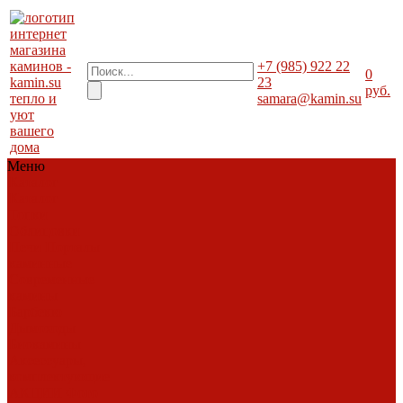
+7 (985) 922 22
0
23
руб.
тепло и
samara@kamin.su
уют
вашего
дома
Меню
Каталог
Каталог
Топки
Облицовки
Печи
Порталы
каминные
Современные
камины
Барбекю
Дымоходы
Биокамины
Аксессуары,
комплектующие
АКЦИИ
Фото