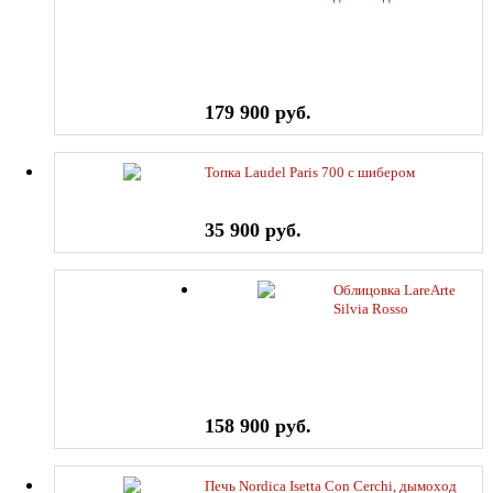
Permeter, мрамор
Crema Marfil
179 900 руб.
Топка Laudel Paris 700 с шибером
35 900 руб.
Облицовка LareArte
Silvia Rosso
Portugallo, топка
Fabrilor Deco 770DO
158 900 руб.
Печь Nordiсa Isetta Con Cerchi, дымоход