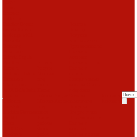
работ
Топки
Brunner
Diffusion
Fabrilor
Hoxter
Помощь
Invicta
Kaw-met
Помощь
M-design
MCZ
Покупка
Piazzetta
Вопрос-ответ
Romotop
Производители
RoodLine
Статьи о
Schmid
Seguin
каминах
Spartherm
Услуги
Статьи о печах
Tarnava
Услуги
Статьи о
Technical
Totem
Монтаж
топках
Экокамин
под
Декоративные
Облицовки
ключ
камины
Статьи
ABX
Bella Italia
Наши
о барбекю
Camina
работы
Акции
Обзоры
Контакты
Diffusion
Монтаж
Акции
дымоходов
Контакты
LareArte
под
Покупка
Madeira
Piazzetta
ключ
Вопрос-ответ
Sunhill
Наши
Производители
Печи
работы
Статьи о
ABX
Dovre
Фото
каминах
EcoStove
работ
Статьи о печах