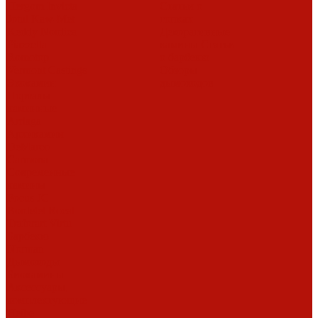
Hergom
Invicta
Статьи о
Jotul
Kaw-Met
топках
Keddy
Nordica
Декоративные
Piazzetta
камины
Статьи
Romotop
о барбекю
Vermont Castings
Обзоры
Экокамин
дымоходов
Порталы
каминные
Arriaga
Архикамин
DeMarco
Carmona
Современные
камины
Focus
JC
Bordelet
Rocal
Traforart
Virtu
Барбекю
Norman
Дымоходы
Биокамины
Аксессуары,
комплектующие
Heibe