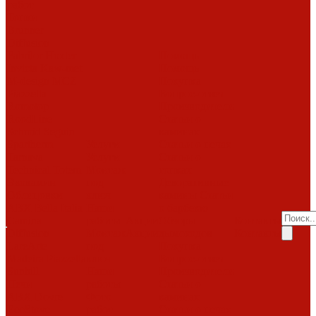
работ
Топки
Brunner
Diffusion
Fabrilor
Hoxter
Помощь
Invicta
Kaw-met
Помощь
M-design
MCZ
Покупка
Piazzetta
Вопрос-ответ
Romotop
Производители
RoodLine
Статьи о
Schmid
Seguin
каминах
Spartherm
Услуги
Статьи о печах
Tarnava
Услуги
Статьи о
Technical
Totem
Монтаж
топках
Экокамин
под
Декоративные
Облицовки
ключ
камины
Статьи
ABX
Bella Italia
Наши
о барбекю
Camina
работы
Акции
Обзоры
Контакты
Diffusion
Монтаж
Акции
дымоходов
Контакты
LareArte
под
Покупка
Madeira
Piazzetta
ключ
Вопрос-ответ
Sunhill
Наши
Производители
Печи
работы
Статьи о
ABX
Dovre
Фото
каминах
EcoStove
работ
Статьи о печах