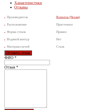
Характеристики
Отзывы
Производитель
Romotop (Чехия)
Расположение
Пристенное
Форма стекла
Прямое
Водяной контур
Нет
Материал печей
Сталь
Оставить отзыв
Ваш отзыв был отправлен!
ФИО
*
Отзыв
*