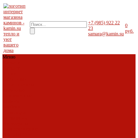
+7 (985) 922 22
0
23
руб.
тепло и
samara@kamin.su
уют
вашего
дома
Меню
Каталог
Каталог
Топки
Облицовки
Печи
Порталы
каминные
Современные
камины
Барбекю
Дымоходы
Биокамины
Аксессуары,
комплектующие
АКЦИИ
Фото