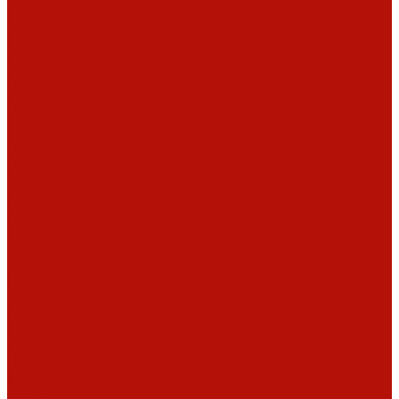
Hergom
Invicta
Статьи о
Jotul
Kaw-Met
топках
Keddy
Nordica
Декоративные
Piazzetta
камины
Статьи
Romotop
о барбекю
Vermont Castings
Обзоры
Экокамин
дымоходов
Порталы
каминные
Arriaga
Архикамин
DeMarco
Carmona
Современные
камины
Focus
JC
Bordelet
Rocal
Traforart
Virtu
Барбекю
Norman
Дымоходы
Биокамины
Аксессуары,
комплектующие
Heibe