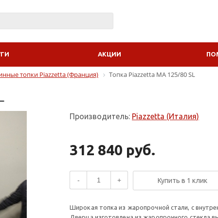
УГИ
АКЦИИ
ПО
нные топки Piazzetta (Франция)
Топка Piazzetta MA 125/80 SL
L
Производитель:
Piazzetta (Италия)
312 840 руб.
-
+
Купить в 1 клик
Широкая топка из жаропрочной стали, с внутре
Дверца изготовлена из жаропрочного стекла в