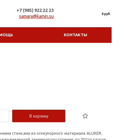
+7 (985) 922 22 23
0 руб.
samara@kamin.su
МОЩЬ
КОНТАКТЫ
В корзину
нними стенками из огнеупорного материала ALUKER.
ыдерживающей температуру горения до 750 градусов.