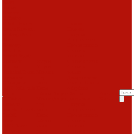
работ
Топки
Brunner
Diffusion
Fabrilor
Hoxter
Помощь
Invicta
Kaw-met
Помощь
M-design
MCZ
Покупка
Piazzetta
Вопрос-ответ
Romotop
Производители
RoodLine
Статьи о
Schmid
Seguin
каминах
Spartherm
Услуги
Статьи о печах
Tarnava
Услуги
Статьи о
Technical
Totem
Монтаж
топках
Экокамин
под
Декоративные
Облицовки
ключ
камины
Статьи
ABX
Bella Italia
Наши
о барбекю
Camina
работы
Акции
Обзоры
Контакты
Diffusion
Монтаж
Акции
дымоходов
Контакты
LareArte
под
Покупка
Madeira
Piazzetta
ключ
Вопрос-ответ
Sunhill
Наши
Производители
Печи
работы
Статьи о
ABX
Dovre
Фото
каминах
EcoStove
работ
Статьи о печах