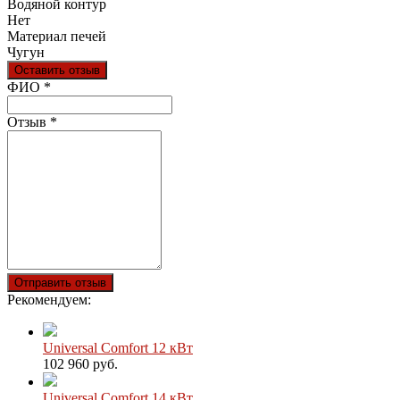
Водяной контур
Нет
Материал печей
Чугун
Оставить отзыв
Ваш отзыв был отправлен!
ФИО
*
Отзыв
*
Отправить отзыв
Рекомендуем:
Universal Comfort 12 кВт
102 960 руб.
Universal Comfort 14 кВт