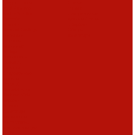
Hergom
Invicta
Статьи о
Jotul
Kaw-Met
топках
Keddy
Nordica
Декоративные
Piazzetta
камины
Статьи
Romotop
о барбекю
Vermont Castings
Обзоры
Экокамин
дымоходов
Порталы
каминные
Arriaga
Архикамин
DeMarco
Carmona
Современные
камины
Focus
JC
Bordelet
Rocal
Traforart
Virtu
Барбекю
Norman
Дымоходы
Биокамины
Аксессуары,
комплектующие
Heibe