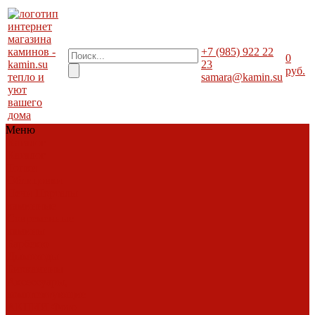
+7 (985) 922 22
0
23
руб.
тепло и
samara@kamin.su
уют
вашего
дома
Меню
Каталог
Каталог
Топки
Облицовки
Печи
Порталы
каминные
Современные
камины
Барбекю
Дымоходы
Биокамины
Аксессуары,
комплектующие
АКЦИИ
Фото