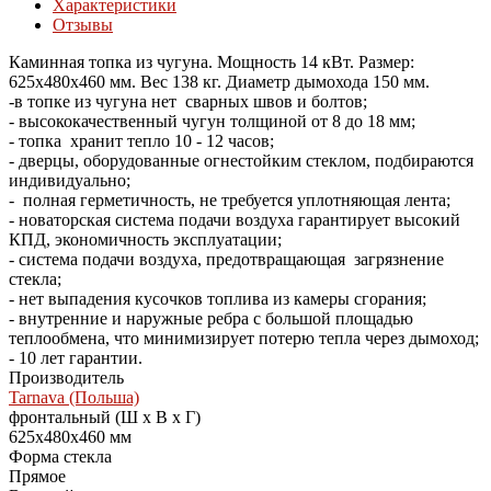
Характеристики
Отзывы
Каминная топка из чугуна. Мощность 14 кВт. Размер:
625х480х460 мм. Вес 138 кг. Диаметр дымохода 150 мм.
-в топке из чугуна нет сварных швов и болтов;
- высококачественный чугун толщиной от 8 до 18 мм;
- топка хранит тепло 10 - 12 часов;
- дверцы, оборудованные огнестойким стеклом, подбираются
индивидуально;
- полная герметичность, не требуется уплотняющая лента;
- новаторская система подачи воздуха гарантирует высокий
КПД, экономичность эксплуатации;
- система подачи воздуха, предотвращающая загрязнение
стекла;
- нет выпадения кусочков топлива из камеры сгорания;
- внутренние и наружные ребра с большой площадью
теплообмена, что минимизирует потерю тепла через дымоход;
- 10 лет гарантии.
Производитель
Tarnava (Польша)
фронтальный (Ш х В х Г)
625x480x460 мм
Форма стекла
Прямое